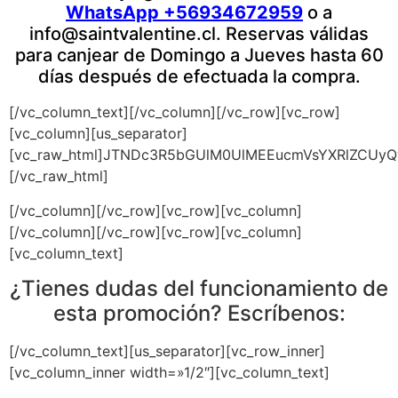
WhatsApp +56934672959
o a
info@saintvalentine.cl
. Reservas válidas
para canjear de Domingo a Jueves hasta 60
días después de efectuada la compra.
[/vc_column_text][/vc_column][/vc_row][vc_row]
[vc_column][us_separator]
[vc_raw_html]JTNDc3R5bGUlM0UlMEEucmVsYXRlZCUy
[/vc_raw_html]
[/vc_column][/vc_row][vc_row][vc_column]
[/vc_column][/vc_row][vc_row][vc_column]
[vc_column_text]
¿Tienes dudas del funcionamiento de
esta promoción? Escríbenos:
[/vc_column_text][us_separator][vc_row_inner]
[vc_column_inner width=»1/2″][vc_column_text]