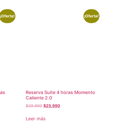
¡Oferta!
¡Oferta!
ras
Reserva Suite 4 horas Momento
Caliente 2.0
El
El
$
39.990
$
25.990
precio
precio
original
actual
Leer más
era:
es: