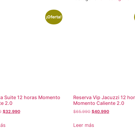
AMOR
12
HRS
¡Oferta!
cantidad
a Suite 12 horas Momento
Reserva Vip Jacuzzi 12 ho
te 2.0
Momento Caliente 2.0
El
El
El
El
0
$
32.990
$
65.990
$
40.990
precio
precio
precio
precio
original
actual
original
actual
más
Leer más
era:
es:
era:
es: