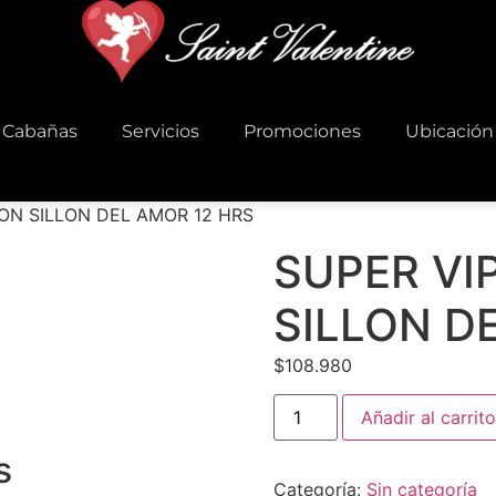
Cabañas
Servicios
Promociones
Ubicación
CON SILLON DEL AMOR 12 HRS
SUPER VI
SILLON D
$
108.980
SUPER
Añadir al carrito
VIP
JACUZZI
CON
s
SILLON
Categoría:
Sin categoría
DEL