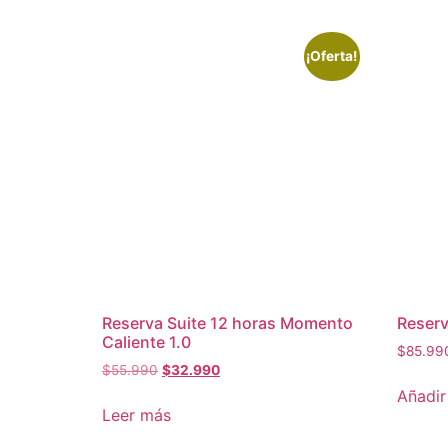
¡Oferta!
Reserva Suite 12 horas Momento
Reserv
Caliente 1.0
$
85.99
El
El
$
55.990
$
32.990
precio
precio
Añadir 
original
actual
Leer más
era:
es: