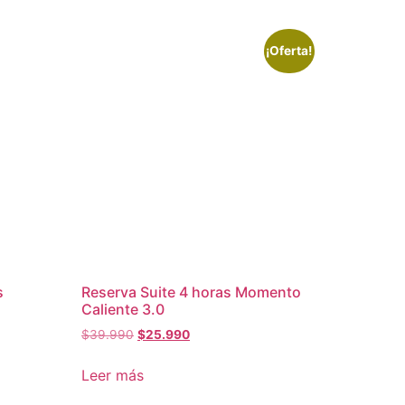
¡Oferta!
s
Reserva Suite 4 horas Momento
Caliente 3.0
El
El
$
39.990
$
25.990
precio
precio
original
actual
Leer más
era:
es: