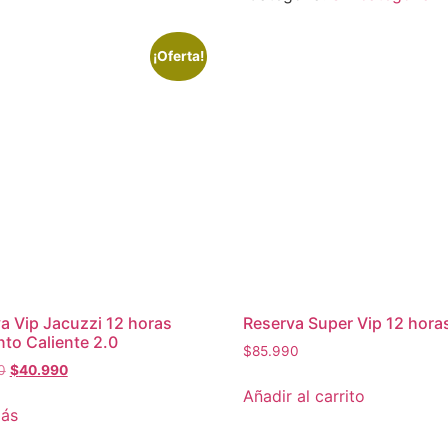
cantidad
¡Oferta!
a Vip Jacuzzi 12 horas
Reserva Super Vip 12 hora
o Caliente 2.0
$
85.990
El
El
0
$
40.990
precio
precio
Añadir al carrito
original
actual
más
era:
es: