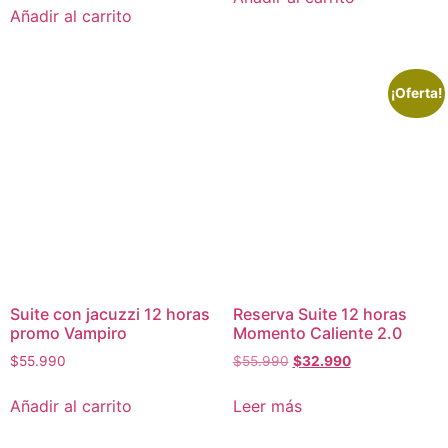
Añadir al carrito
¡Oferta!
Suite con jacuzzi 12 horas
Reserva Suite 12 horas
promo Vampiro
Momento Caliente 2.0
El
El
$
55.990
$
55.990
$
32.990
precio
precio
original
actual
Añadir al carrito
Leer más
era:
es:
$55.990.
$32.990.