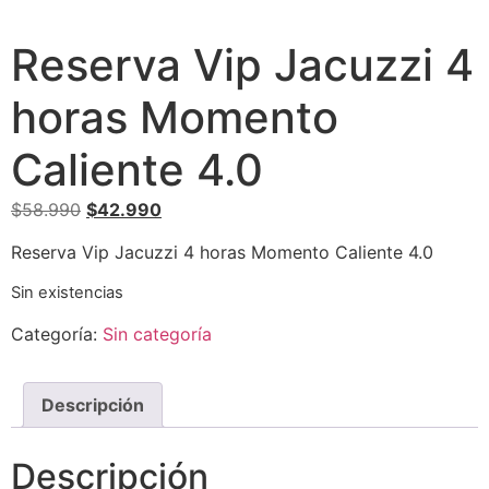
Reserva Vip Jacuzzi 4
horas Momento
Caliente 4.0
El
El
$
58.990
$
42.990
precio
precio
Reserva Vip Jacuzzi 4 horas Momento Caliente 4.0
original
actual
era:
es:
Sin existencias
$58.990.
$42.990.
Categoría:
Sin categoría
Descripción
Descripción