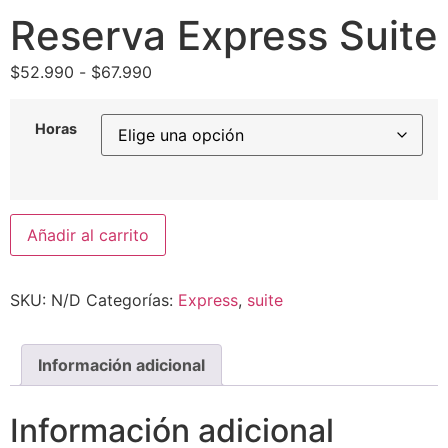
Reserva Express Suite
Rango
$
52.990
-
$
67.990
de
precios:
Horas
desde
$52.990
hasta
$67.990
Reserva
Añadir al carrito
Express
Suite
cantidad
SKU:
N/D
Categorías:
Express
,
suite
Información adicional
Información adicional