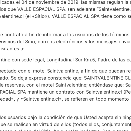
icadas el 04 de noviembre de 2019, las mismas regulan la r
ios que VALLE ESPACIAL SPA. (en adelante “Saintvalentine.cl
valentine.cl (el «Sitio»). VALLE ESPACIAL SPA tiene como 
ontrato a fin de informar a los usuarios de los términos y
ervicios del Sitio, correos electrónicos y los mensajes envi
isitantes a:
tine con sede legal, Longitudinal Sur Km.5, Padre de las c
nectado con el motel Saintvalentine, a fin de que puedan re
ado. Se deja expresa constancia que: SAINTVALENTINE.CL, e
e reservas, con el motel Saintvalentine; entiéndase que: Sai
ACIAL SPA mantiene un contrato con Saintvalentine.cl (Perso
iedad», y «Saintvalentine.cl», se refieren en todo moment
 los usuarios bajo la condición de que Usted acepta sin ni
ue se realicen en virtud de ellos (todos ellos, conjuntame