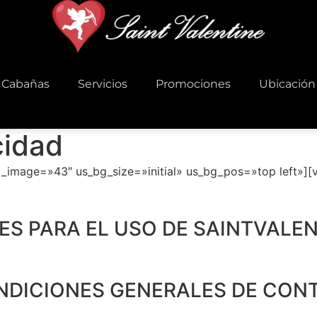
Cabañas
Servicios
Promociones
Ubicación
cidad
image=»43″ us_bg_size=»initial» us_bg_pos=»top left»][
S PARA EL USO DE SAINTVALEN
NDICIONES GENERALES DE CON