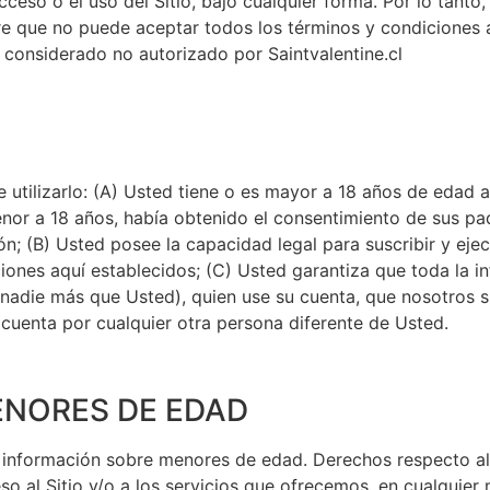
cceso o el uso del Sitio, bajo cualquier forma. Por lo tanto
 que no puede aceptar todos los términos y condiciones aq
r considerado no autorizado por Saintvalentine.cl
 utilizarlo: (A) Usted tiene o es mayor a 18 años de edad a
menor a 18 años, había obtenido el consentimiento de sus pa
; (B) Usted posee la capacidad legal para suscribir y ejecu
nes aquí establecidos; (C) Usted garantiza que toda la inf
 nadie más que Usted), quien use su cuenta, que nosotros 
cuenta por cualquier otra persona diferente de Usted.
ENORES DE EDAD
nformación sobre menores de edad. Derechos respecto al us
so al Sitio y/o a los servicios que ofrecemos, en cualquie