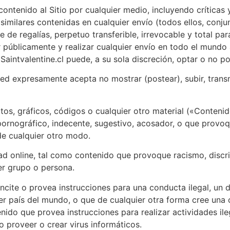
contenido al Sitio por cualquier medio, incluyendo críticas
similares contenidas en cualquier envío (todos ellos, conj
e de regalías, perpetuo transferible, irrevocable y total para
r públicamente y realizar cualquier envío en todo el mundo 
intvalentine.cl puede, a su sola discreción, optar o no por
ed expresamente acepta no mostrar (postear), subir, transmit
tos, gráficos, códigos o cualquier otro material («Contenid
 pornográfico, indecente, sugestivo, acosador, o que provo
de cualquier otro modo.
d online, tal como contenido que provoque racismo, discri
ier grupo o persona.
cite o provea instrucciones para una conducta ilegal, un del
r país del mundo, o que de cualquier otra forma cree una co
ntenido que provea instrucciones para realizar actividades 
 o proveer o crear virus informáticos.