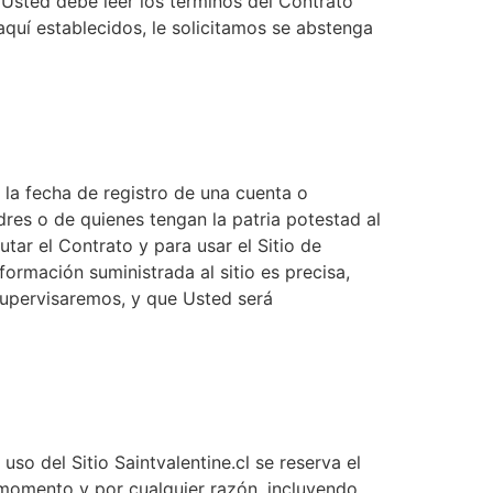
, Usted debe leer los términos del Contrato
uí establecidos, le solicitamos se abstenga
 la fecha de registro de una cuenta o
dres o de quienes tengan la patria potestad al
tar el Contrato y para usar el Sitio de
ormación suministrada al sitio es precisa,
supervisaremos, y que Usted será
o del Sitio Saintvalentine.cl se reserva el
r momento y por cualquier razón, incluyendo,