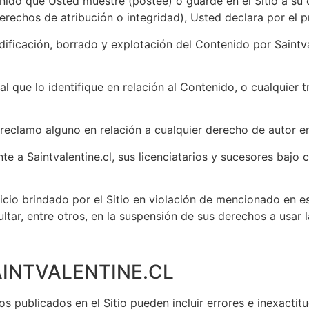
tenido que Usted muestre (postee) o guarde en el Sitio a s
rechos de atribución o integridad), Usted declara por el p
dificación, borrado y explotación del Contenido por Saintval
al que lo identifique en relación al Contenido, o cualquier
reclamo alguno en relación a cualquier derecho de autor e
e a Saintvalentine.cl, sus licenciatarios y sucesores bajo 
cio brindado por el Sitio en violación de mencionado en es
tar, entre otros, en la suspensión de sus derechos a usar la
AINTVALENTINE.CL
s publicados en el Sitio pueden incluir errores e inexactitu